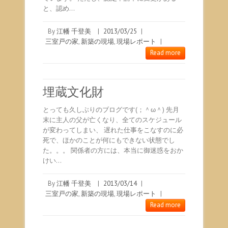
と、認め…
By
江幡 千登美
|
2013/03/25
|
三室戸の家
,
新築の現場
,
現場レポート
|
Read more
埋蔵文化財
とっても久しぶりのブログです(；＾ω＾) 先月
末に主人の父が亡くなり、全てのスケジュール
が変わってしまい、 遅れた仕事をこなすのに必
死で、ほかのことが何にもできない状態でし
た。。。 関係者の方には、本当に御迷惑をおか
けい…
By
江幡 千登美
|
2013/03/14
|
三室戸の家
,
新築の現場
,
現場レポート
|
Read more