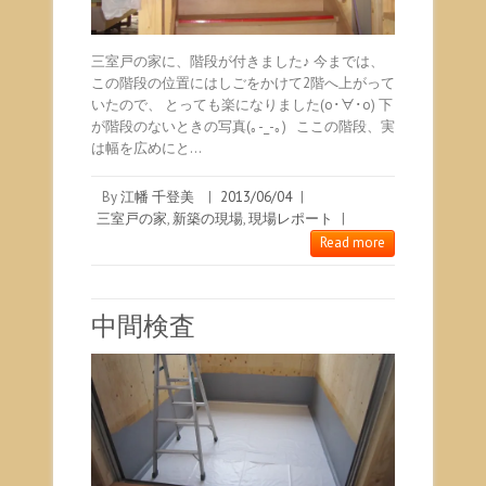
三室戸の家に、階段が付きました♪ 今までは、
この階段の位置にはしごをかけて2階へ上がって
いたので、 とっても楽になりました(o･∀･o) 下
が階段のないときの写真(｡-_-｡) ここの階段、実
は幅を広めにと…
By
江幡 千登美
|
2013/06/04
|
三室戸の家
,
新築の現場
,
現場レポート
|
Read more
中間検査