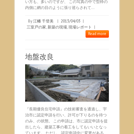
い方も、多いのですが、 この写真の中で型枠の
内側に網の目のように張り巡らされて…
By
江幡 千登美
|
2013/04/03
|
三室戸の家
,
新築の現場
,
現場レポート
|
Read more
地盤改良
『長期優良住宅申請』の技術審査を通過し、宇
治市に認定申請を行い、許可が下りるのを待つ
のみ、の状態。 この申請は、市に認定申請を提
出したら、建築工事の着工をしてもいいとなっ
ています。 ただし、認定申請中に変更がある