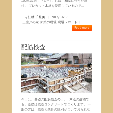
100本以上(；＾ω＾) これは、和室に使う化粧
柱。 プレカット木材を使用しているので…
By
江幡 千登美
|
2013/04/17
|
三室戸の家
,
新築の現場
,
現場レポート
|
Read more
配筋検査
今日は、基礎の配筋検査の日。 木造の建物で
も、基礎は鉄筋コンクリートでつくります。 一
般の方は、鉄筋と鉄骨の区別がついておられな