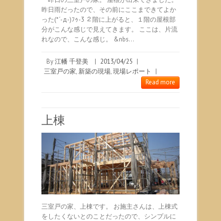
昨日雨だったので、その前にここまできてよか
った(*´-д-)ﾌｩ-3 ２階に上がると、１階の屋根部
分がこんな感じで見えてきます。 ここは、片流
れなので、こんな感じ。 &nbs…
By
江幡 千登美
|
2013/04/25
|
三室戸の家
,
新築の現場
,
現場レポート
|
Read more
上棟
三室戸の家、上棟です。 お施主さんは、上棟式
をしたくないとのことだったので、シンプルに