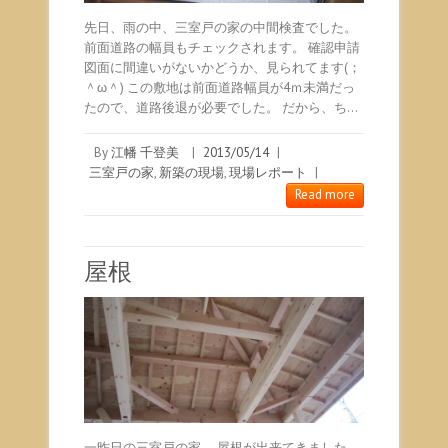
先日、雨の中、三室戸の家の中間検査でした。
前面道路の幅員もチェックされます。 確認申請
図面に間違いがないかどうか、見られてます(；
＾ω＾) この敷地は前面道路幅員が4ｍ未満だっ
たので、道路後退が必要でした。 だから、ち…
By
江幡 千登美
|
2013/05/14
|
三室戸の家
,
新築の現場
,
現場レポート
|
Read more
屋根
一昨日の三室戸の家。 屋根が出来てきました。