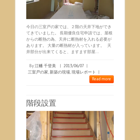
今日の三室戸の家では、２階の天井下地ができ
てきていました。 長期優良住宅申請では、屋根
からの断熱の為、天井に断熱材を入れる必要が
あります。 大量の断熱材が入っています。 天
井部分が出来てくると、ますます部屋…
By
江幡 千登美
|
2013/06/07
|
三室戸の家
,
新築の現場
,
現場レポート
|
Read more
階段設置