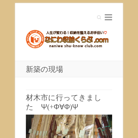
Search
新築の現場
材木市に行ってきまし
た Ψ(+Φ∀Φ)Ψ