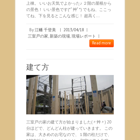
上棟。 いいお天気でよかった♪ ２階の屋根から
の景色！ いい景色です(*ﾟ艸ﾟ*) でもね、ここっ
てね、下を見るとこんな感じ！ 超高く…
By
江幡 千登美
|
2013/04/18
|
三室戸の家
,
新築の現場
,
現場レポート
|
Read more
建て方
三室戸の家の建て方が始まりました(〃艸〃) 20
分ほどで、どんどん柱が建っていきます。 この
家は、大きめのお宅なので、１階の柱だけで、