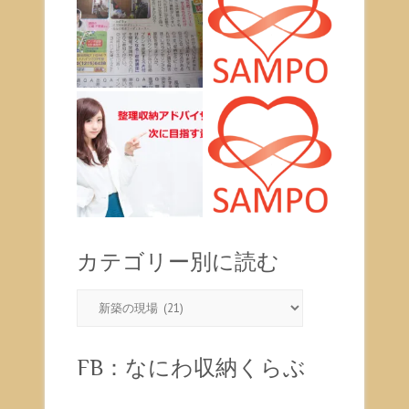
カテゴリー別に読む
カ
テ
ゴ
リ
FB：なにわ収納くらぶ
ー
別
に