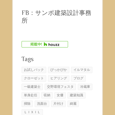
読
む
FB：サンポ建築設計事務
所
Tags
お試しパック
ぴっかぴか
イルマタル
クローゼット
ヒアリング
ブログ
一級建築士
交野環境フェスタ
冷蔵庫
単身赴任
収納
女優
建築知識
掃除
洗面台
片付け
綺麗
ＬＩＸＩＬ