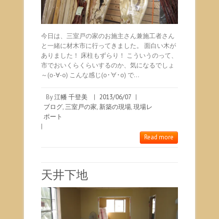
今日は、三室戸の家のお施主さん兼施工者さん
と一緒に材木市に行ってきました。 面白い木が
ありました！ 床柱もずらり！ こういうのって、
市でおいくらくらいするのか、気になるでしょ
～(o-∀-o) こんな感じ(o･∀･o) で…
By
江幡 千登美
|
2013/06/07
|
ブログ
,
三室戸の家
,
新築の現場
,
現場レ
ポート
|
Read more
天井下地