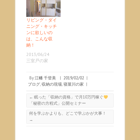
リビング・ダイ
ニング・キッチ
ンに欲しいの
は、こんな収
納！
2013/06/24
三室戸の家
By
江幡 千登美
|
2019/02/02
|
ブログ
,
収納の現場
,
寝屋川の家
|
←
眠った「収納の資格」で月10万円稼ぐ
「秘密の方程式」公開セミナー
何を学ぶかよりも、どこで学ぶかが大事！
→