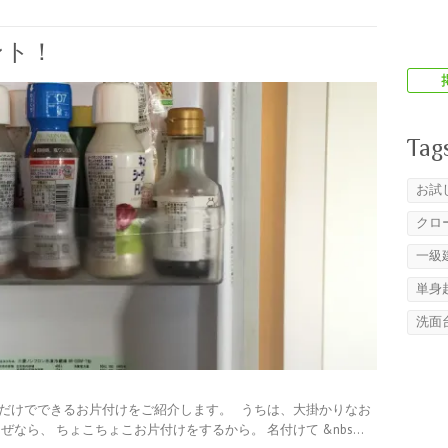
ント！
Tag
お試
クロ
一級
単身
洗面
識だけでできるお片付けをご紹介します。 うちは、大掛かりなお
ぜなら、 ちょこちょこお片付けをするから。 名付けて &nbs…