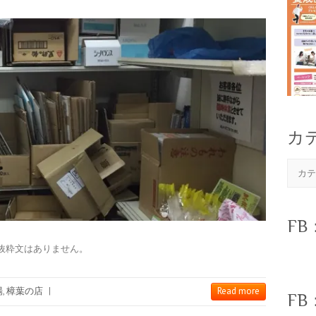
カ
カ
テ
ゴ
リ
ー
F
別
抜粋文はありません。
に
読
む
場
,
樟葉の店
|
Read more
F