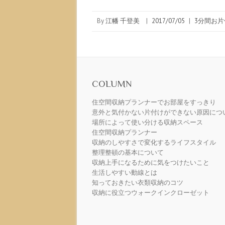
By
江幡 千登美
|
2017/07/05
|
3分間お片
COLUMN
住空間収納プランナーでお部屋をすっきり
意外と気付かない片付けができない原因につ
場所によって使い分ける収納スペース
住空間収納プランナー
収納のしやすさで変化するライフスタイル
整理整頓の基本について
収納上手になるために気をつけたいこと
生活しやすい動線とは
知っておきたい衣類収納のコツ
収納に役立つウォークインクローゼット