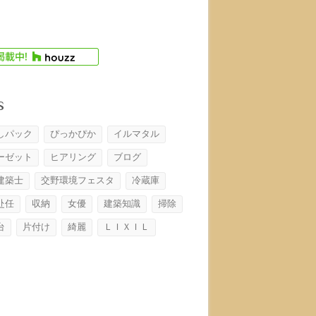
s
しパック
ぴっかぴか
イルマタル
ーゼット
ヒアリング
ブログ
建築士
交野環境フェスタ
冷蔵庫
赴任
収納
女優
建築知識
掃除
台
片付け
綺麗
ＬＩＸＩＬ