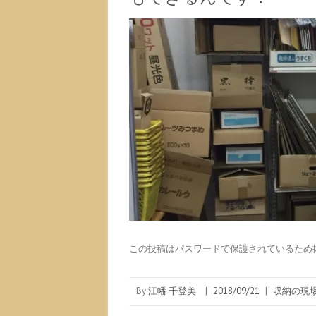
この投稿はパスワードで保護されているため
By
江幡 千登美
|
2018/09/21
|
収納の現